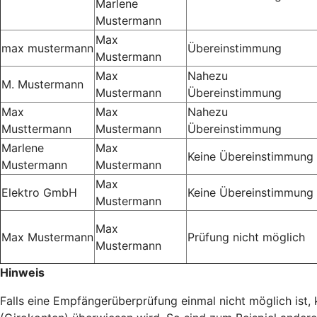
Marlene
Mustermann
Max
max mustermann
Übereinstimmung
Mustermann
Max
Nahezu
M. Mustermann
Mustermann
Übereinstimmung
Max
Max
Nahezu
Musttermann
Mustermann
Übereinstimmung
Marlene
Max
Keine Übereinstimmung
Mustermann
Mustermann
Max
Elektro GmbH
Keine Übereinstimmung
Mustermann
Max
Max Mustermann
Prüfung nicht möglich
Mustermann
Hinweis
Falls eine Empfängerüberprüfung einmal nicht möglich ist