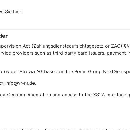
n Sie hier.
der
upervision Act (Zahlungsdiensteaufsichtsgesetz or ZAG) §§ 
ice providers such as third party card Issuers, payment in
e provider Atruvia AG based on the Berlin Group NextGen s
ct info@vr-nr.de.
extGen implementation and access to the XS2A interface, pl