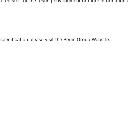
To register for the testing environment or more information
pecification please visit the Berlin Group Website.